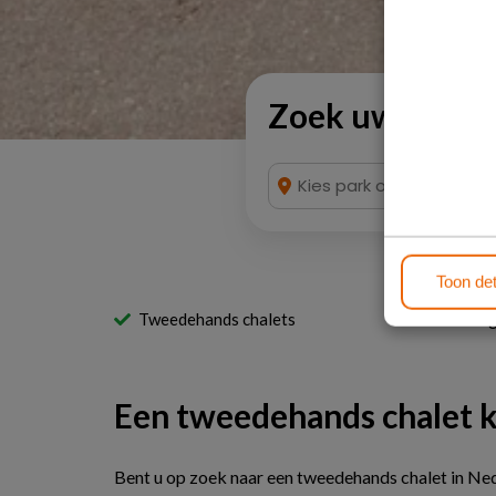
Zoek uw tweed
Toon det
Tweedehands chalets
Zeer 
Een tweedehands chalet k
Bent u op zoek naar een tweedehands chalet in Nede