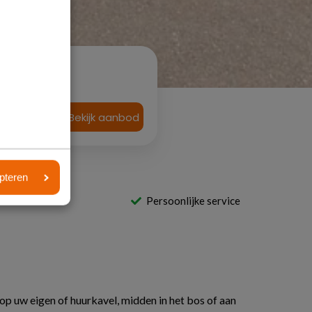
Bekijk aanbod
pteren
l Nederland
Persoonlijke service
op uw eigen of huurkavel, midden in het bos of aan