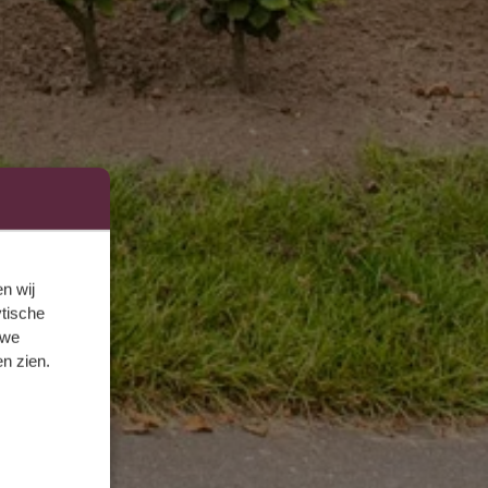
n wij
tische
 we
n zien.