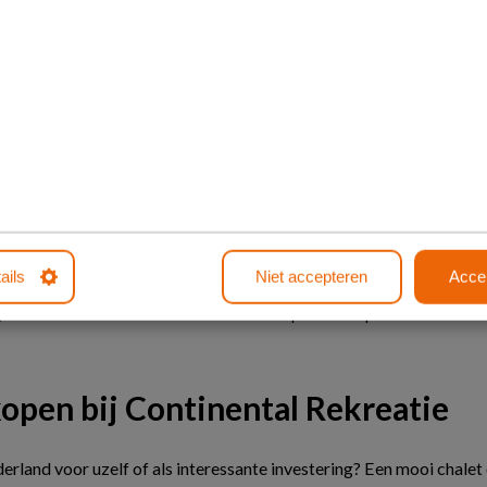
ehands chalet
ails
Niet accepteren
Acce
goed onderhouden
Op vakantieparken door hee
open bij Continental Rekreatie
rland voor uzelf of als interessante investering? Een mooi chalet 