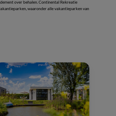
rendement over behalen. Continental Rekreatie
 vakantieparken, waaronder alle vakantieparken van
eedehands
alet
pen